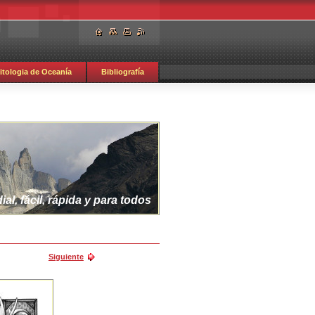
itologia de Oceanía
Bibliografía
al, fácil, rápida y para todos
Siguiente