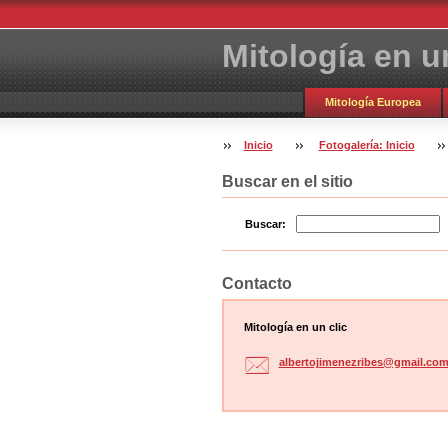
Mitología en un
Mitología Europea
Inicio
Fotogalería: Inicio
Buscar en el sitio
Buscar:
Contacto
Mitología en un clic
albertoj
imenezri
bes@gmai
l.co