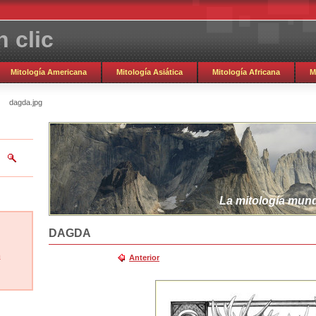
 clic
Mitología Americana
Mitología Asiática
Mitología Africana
M
dagda.jpg
La mitología mundi
DAGDA
m
Anterior