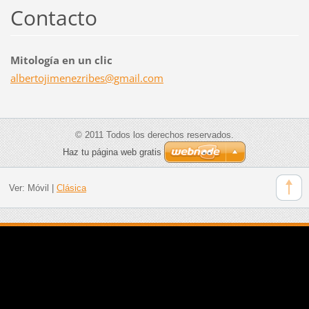
Contacto
Mitología en un clic
albertoj
imenezri
bes@gmai
l.com
© 2011 Todos los derechos reservados.
Haz tu página web gratis
Ver:
Móvil
|
Clásica