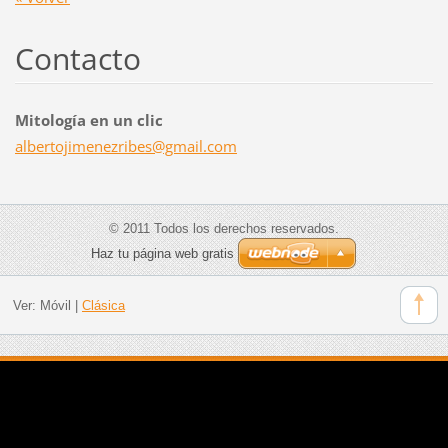
Contacto
Mitología en un clic
albertoj
imenezri
bes@gmai
l.com
© 2011 Todos los derechos reservados.
Haz tu página web gratis
Ver:
Móvil
|
Clásica