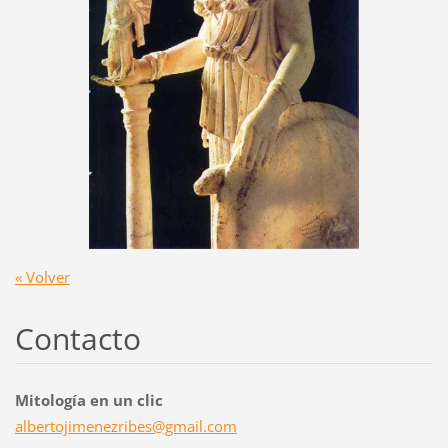
« Volver
Contacto
Mitología en un clic
albertoj
imenezri
bes@gmai
l.com