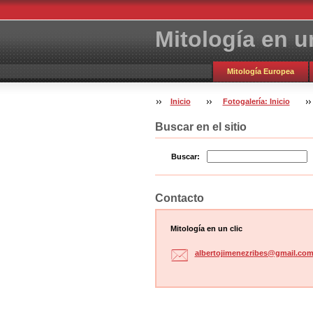
Mitología en un
Mitología Europea
Inicio
Fotogalería: Inicio
Buscar en el sitio
Buscar:
Contacto
Mitología en un clic
albertoj
imenezri
bes@gmai
l.co