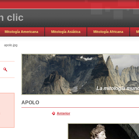
 clic
Mitología Americana
Mitología Asiática
Mitología Africana
M
apolo.jpg
La mitología mundi
APOLO
m
Anterior