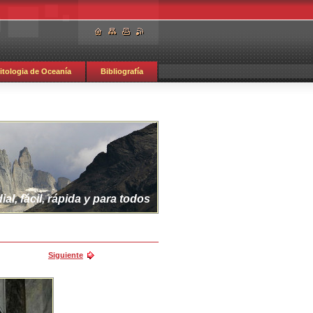
itologia de Oceanía
Bibliografía
al, fácil, rápida y para todos
Siguiente