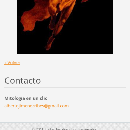
« Volver
Contacto
Mitología en un clic
albertoj
imenezri
bes@gmai
l.com
© 2011 Todos los derechos reservados.