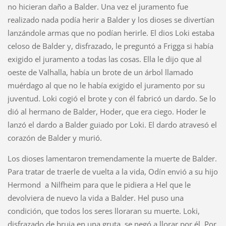
no hicieran daño a Balder. Una vez el juramento fue
realizado nada podía herir a Balder y los dioses se divertían
lanzándole armas que no podían herirle. El dios Loki estaba
celoso de Balder y, disfrazado, le preguntó a Frigga si había
exigido el juramento a todas las cosas. Ella le dijo que al
oeste de Valhalla, había un brote de un árbol llamado
muérdago al que no le había exigido el juramento por su
juventud. Loki cogió el brote y con él fabricó un dardo. Se lo
dió al hermano de Balder, Hoder, que era ciego. Hoder le
lanzó el dardo a Balder guiado por Loki. El dardo atravesó el
corazón de Balder y murió.
Los dioses lamentaron tremendamente la muerte de Balder.
Para tratar de traerle de vuelta a la vida, Odín envió a su hijo
Hermond a Nilfheim para que le pidiera a Hel que le
devolviera de nuevo la vida a Balder. Hel puso una
condición, que todos los seres lloraran su muerte. Loki,
disfrazado de bruja en una gruta, se negó a llorar por él. Por