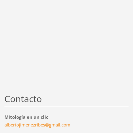
Contacto
Mitología en un clic
albertoj
imenezri
bes@gmai
l.com