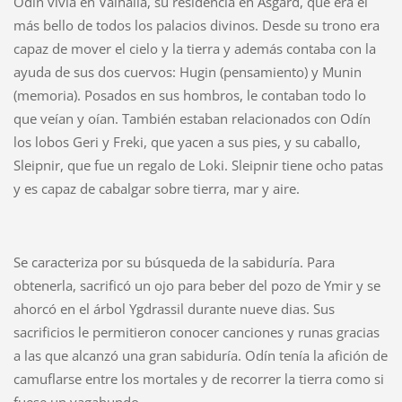
Odín vivía en Valhalla, su residencia en Asgard, que era el
más bello de todos los palacios divinos. Desde su trono era
capaz de mover el cielo y la tierra y además contaba con la
ayuda de sus dos cuervos: Hugin (pensamiento) y Munin
(memoria). Posados en sus hombros, le contaban todo lo
que veían y oían. También estaban relacionados con Odín
los lobos Geri y Freki, que yacen a sus pies, y su caballo,
Sleipnir, que fue un regalo de Loki. Sleipnir tiene ocho patas
y es capaz de cabalgar sobre tierra, mar y aire.
Se caracteriza por su búsqueda de la sabiduría. Para
obtenerla, sacrificó un ojo para beber del pozo de Ymir y se
ahorcó en el árbol Ygdrassil durante nueve dias. Sus
sacrificios le permitieron conocer canciones y runas gracias
a las que alcanzó una gran sabiduría. Odín tenía la afición de
camuflarse entre los mortales y de recorrer la tierra como si
fuese un vagabundo.