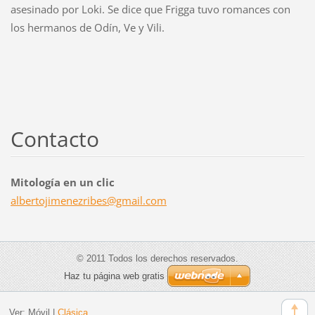
asesinado por Loki. Se dice que Frigga tuvo romances con
los hermanos de Odín, Ve y Vili.
Contacto
Mitología en un clic
albertoj
imenezri
bes@gmai
l.com
© 2011 Todos los derechos reservados.
Haz tu página web gratis
Ver:
Móvil
|
Clásica