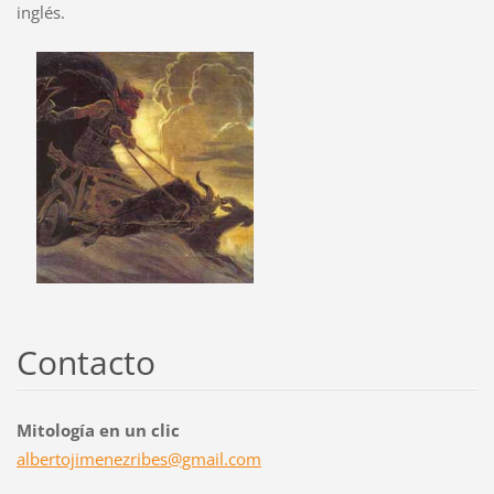
inglés.
Contacto
Mitología en un clic
albertoj
imenezri
bes@gmai
l.com